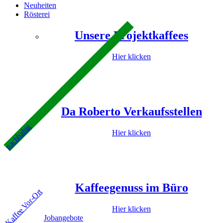
Neuheiten
Rösterei
Unsere Projektkaffees
Hier klicken
Da Roberto Verkaufsstellen
nachhaltig
Hier klicken
Kaffeegenuss im Büro
Kaffee Vor-Ort
Hier klicken
Jobangebote