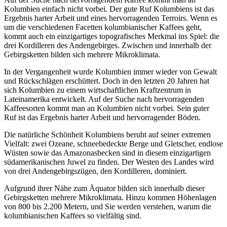
Kolumbien einfach nicht vorbei. Der gute Ruf Kolumbiens ist das
Ergebnis harter Arbeit und eines hervorragenden Terroirs. Wenn es
um die verschiedenen Facetten kolumbianischer Kaffees geht,
kommt auch ein einzigartiges topografisches Merkmal ins Spiel: die
drei Kordilleren des Andengebirges. Zwischen und innerhalb der
Gebirgsketten bilden sich mehrere Mikroklimata.
In der Vergangenheit wurde Kolumbien immer wieder von Gewalt
und Rückschlägen erschüttert. Doch in den letzten 20 Jahren hat
sich Kolumbien zu einem wirtschaftlichen Kraftzentrum in
Lateinamerika entwickelt. Auf der Suche nach hervorragenden
Kaffeesorten kommt man an Kolumbien nicht vorbei. Sein guter
Ruf ist das Ergebnis harter Arbeit und hervorragender Böden.
Die natürliche Schönheit Kolumbiens beruht auf seiner extremen
Vielfalt: zwei Ozeane, schneebedeckte Berge und Gletscher, endlose
Wüsten sowie das Amazonasbecken sind in diesem einzigartigen
südamerikanischen Juwel zu finden. Der Westen des Landes wird
von drei Andengebirgszügen, den Kordilleren, dominiert.
Aufgrund ihrer Nähe zum Äquator bilden sich innerhalb dieser
Gebirgsketten mehrere Mikroklimata. Hinzu kommen Höhenlagen
von 800 bis 2.200 Metern, und Sie werden verstehen, warum die
kolumbianischen Kaffees so vielfältig sind.