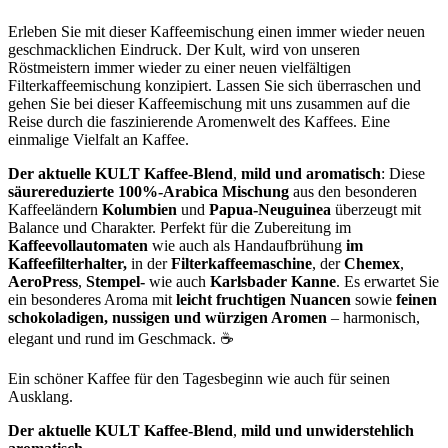
Erleben Sie mit dieser Kaffeemischung einen immer wieder neuen
geschmacklichen Eindruck. Der Kult, wird von unseren
Röstmeistern immer wieder zu einer neuen vielfältigen
Filterkaffeemischung konzipiert. Lassen Sie sich überraschen und
gehen Sie bei dieser Kaffeemischung mit uns zusammen auf die
Reise durch die faszinierende Aromenwelt des Kaffees. Eine
einmalige Vielfalt an Kaffee.
Der aktuelle KULT Kaffee-Blend
,
mild und aromatisch
: Diese
säurereduzierte 100%-Arabica Mischung
aus den besonderen
Kaffeeländern
Kolumbien
und
Papua-Neuguinea
überzeugt mit
Balance und Charakter. Perfekt für die Zubereitung im
Kaffeevollautomaten
wie auch als Handaufbrühung
im
Kaffeefilterhalter,
in der
Filterkaffeemaschine
, der
Chemex
,
AeroPress
,
Stempel-
wie auch
Karlsbader Kanne
. Es erwartet Sie
ein besonderes Aroma mit
leicht fruchtigen Nuancen
sowie
feinen
schokoladigen, nussigen und würzigen Aromen
– harmonisch,
elegant und rund im Geschmack. ☕
Ein schöner Kaffee für den Tagesbeginn wie auch für seinen
Ausklang.
Der aktuelle KULT Kaffee-Blend
,
mild und unwiderstehlich