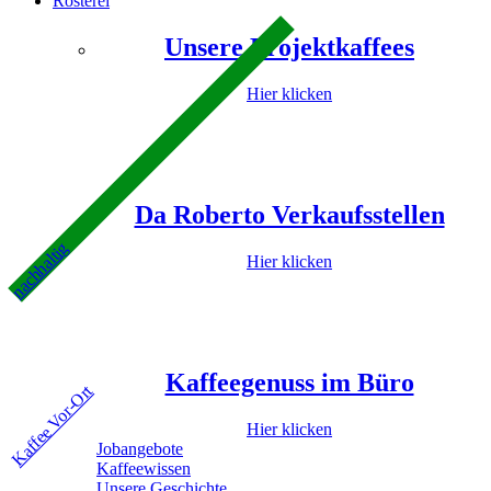
Rösterei
Unsere Projektkaffees
Hier klicken
Da Roberto Verkaufsstellen
nachhaltig
Hier klicken
Kaffeegenuss im Büro
Kaffee Vor-Ort
Hier klicken
Jobangebote
Kaffeewissen
Unsere Geschichte