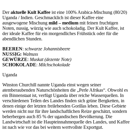
Der
aktuelle Kult Kaffee
ist eine 100% Arabica-Mischung (80/20)
Uganda / Indien. Geschmacklich ist dieser Kaffee eine
ausgewogene Mischung
mild – medium
mit feinen fruchtigen
Noten, nussig, würzig wie auch schokoladig. Der Kult Kaffee, ist
der ideale Kaffee für ein morgendliches Frühstück oder für die
abendlichen Stunden.
BEEREN
:
schwarze Johannisbeere
NUSSIG:
Walnuss
GEWÜRZE
:
Muskat (dezente Note)
SCHOKOLADE
:
Milchschokolade
Uganda
Winston Churchill nannte Uganda einst wegen seiner
atemberaubenden Naturschönheiten die „Perle Afrikas“. Obwohl es
ein Binnenstaat ist, verfügt Uganda über reiche Wasserquellen. In
verschiedenen Teilen des Landes finden sich grüne Bergketten, in
denen einige der letzten freilebenden Gorillas leben. Diese Gebiete
werden nicht nur für ihre landschaftlichen Reize geschätzt, sondern
beherbergen auch 85 % der ugandischen Bevölkerung. Die
Landwirtschaft ist die Haupteinnahmequelle des Landes, und Kaffee
ist nach wie vor das bei weitem wertvollste Exportgut.