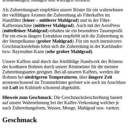
Als Zubereitungsart empfehlen unsere Röster für ein wahrnehmen
der vielfältigen Aromen die Zubereitung als Filterkaffee im
Handfilter (
feiner – mittlerer Mahlgrad
) und in der Filter-
Kaffeemaschine (
mittlerer Mahlgrad
). Auch mit der AeroPress
(
mittelfeiner Mahlgrad
) erhalten sie ein besonderes Tassenprofil.
Für ein etwas längere Extraktion empfiehlt sich die Zubereitung in
der Stempelkanne (
grober Mahlgrad
). Für ein noch intensiveres
Geschmackserlebnis lohnt sich die Zubereitung in der Karlsbader-
bzw. Bayreuther-Kann (
sehr grober Mahlgrad)
.
Unsere Kaffees sind durch das feinfühlige Handwerk des Röstens
der kostbaren Bohnen durch unsere Röstmeister für die meisten
Zubereitungsarten geeignet. Bei all unseren Kaffees, werden die
Bohnen bei
niedrigeren
Temperaturen
, über
längere
Zeit
aromenschonend im Trommelröster geröstet wie auch im Anschluss
mit
Luft
im Kühlsieb schonend abgekühlt.
Hinweis zum Geschmack
: Die Geschmacksbeschreibung basiert
auf unsere Wahrnehmung bei der Kaffee-Verkostung welcher je
nach Zubereitungsform, Wasser, Menge, Mahlgrad usw. variiert.
Geschmack