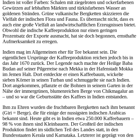
Indien ist voller Farben: Schalen mit ziegelroten und ockerfarbenen
Gewürzen auf lebhaften Märkten und türkisfarbenes Wasser an
goldenen Stränden. Grüne vulkanische Bergketten skizzieren die
Vielfalt der indischen Flora und Fauna. Es überrascht nicht, dass es
auch eine große Vielfalt an landwirtschaftlichen Erzeugnissen bietet.
Obwohl die indische Kaffeeproduktion nur einen geringen
Prozentsatz der Exporte ausmacht, hat sie doch begonnen, ernsthafte
Aufmerksamkeit zu erregen.
Indien mag im Allgemeinen eher für Tee bekannt sein. Die
eigentlichen Ursprünge der Kaffeeproduktion reichen jedoch bis in
das Jahr 1670 zurück. Der Legende nach machte der Heilige Baba
Budan auf seiner Pilgerreise nach Mekka in der Hafenstadt Mokka
im Jemen Halt. Dort entdeckte er einen Kaffeebaum, wickelte
sieben Körner in seinen Turban und schmuggelte sie nach Indien.
Dort angekommen, pflanzte er die Bohnen in seinem Garten in der
Nähe der immergrünen, blumenreichen Berge von Chikmagalur an
– und so war die Geburtsstätte des Kaffees in Indien entstanden.
Ihm zu Ehren wurden die fruchtbaren Bergketten nach ihm benannt
(Giri = Berge), die für einige der nussigsten indischen Arabicas
bekannt sind. Heute gibt es in Indien etwa 250.000 Kaffeebauern –
98 % von ihnen sind Kleinbauern. Der Großteil der indischen
Produktion findet im südlichen Teil des Landes statt, in den
Bundesstaaten Kerala und Karnataka. Letzterer ist geprägt von den