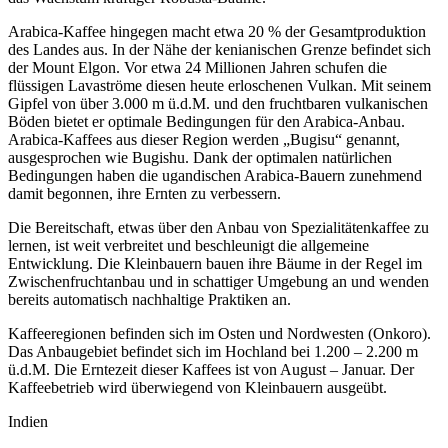
Arabica-Kaffee hingegen macht etwa 20 % der Gesamtproduktion
des Landes aus. In der Nähe der kenianischen Grenze befindet sich
der Mount Elgon. Vor etwa 24 Millionen Jahren schufen die
flüssigen Lavaströme diesen heute erloschenen Vulkan. Mit seinem
Gipfel von über 3.000 m ü.d.M. und den fruchtbaren vulkanischen
Böden bietet er optimale Bedingungen für den Arabica-Anbau.
Arabica-Kaffees aus dieser Region werden „Bugisu“ genannt,
ausgesprochen wie Bugishu. Dank der optimalen natürlichen
Bedingungen haben die ugandischen Arabica-Bauern zunehmend
damit begonnen, ihre Ernten zu verbessern.
Die Bereitschaft, etwas über den Anbau von Spezialitätenkaffee zu
lernen, ist weit verbreitet und beschleunigt die allgemeine
Entwicklung. Die Kleinbauern bauen ihre Bäume in der Regel im
Zwischenfruchtanbau und in schattiger Umgebung an und wenden
bereits automatisch nachhaltige Praktiken an.
Kaffeeregionen befinden sich im Osten und Nordwesten (Onkoro).
Das Anbaugebiet befindet sich im Hochland bei 1.200 – 2.200 m
ü.d.M. Die Erntezeit dieser Kaffees ist von August – Januar. Der
Kaffeebetrieb wird überwiegend von Kleinbauern ausgeübt.
Indien