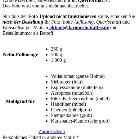
1.200 Pixel breit) aufweist und nur im
Querformat
ist.
Das Foto wird von uns nicht nachbearbeitet.
Nur falls der
Foto-Upload nicht funktionieren
sollte, schicken Sie
nach der Bestellung
Ihr Foto (
hohe Auflösung, Querformat
) und
Wunschtext
per Mail an
aktion@daroberto-kaffee.de
mit
Bestellnummer als Betreff.
250 g
Netto-Füllmenge
500 g
1.000 g
Vollautomat (ganze Bohne)
Siebträger (fein)
Espressokanne (mittelfein)
Aeropress (mittelfein)
Filter-Kaffeemaschine (mittel)
Mahlgrad für
Handfilter (mittel)
Chemex (mittelgrob)
Stempelkanne (grob)
Karlsbader-Kanne (sehr grob)
Zurücksetzen
Persönliches Etikett o. anderes Motiv
*