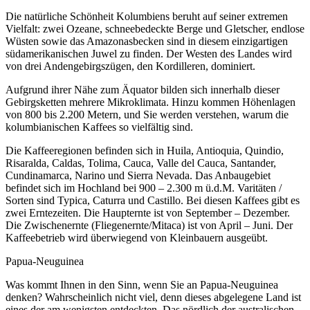
Die natürliche Schönheit Kolumbiens beruht auf seiner extremen
Vielfalt: zwei Ozeane, schneebedeckte Berge und Gletscher, endlose
Wüsten sowie das Amazonasbecken sind in diesem einzigartigen
südamerikanischen Juwel zu finden. Der Westen des Landes wird
von drei Andengebirgszügen, den Kordilleren, dominiert.
Aufgrund ihrer Nähe zum Äquator bilden sich innerhalb dieser
Gebirgsketten mehrere Mikroklimata. Hinzu kommen Höhenlagen
von 800 bis 2.200 Metern, und Sie werden verstehen, warum die
kolumbianischen Kaffees so vielfältig sind.
Die Kaffeeregionen befinden sich in Huila, Antioquia, Quindio,
Risaralda, Caldas, Tolima, Cauca, Valle del Cauca, Santander,
Cundinamarca, Narino und Sierra Nevada. Das Anbaugebiet
befindet sich im Hochland bei 900 – 2.300 m ü.d.M. Varitäten /
Sorten sind Typica, Caturra und Castillo. Bei diesen Kaffees gibt es
zwei Erntezeiten. Die Haupternte ist von September – Dezember.
Die Zwischenernte (Fliegenernte/Mitaca) ist von April – Juni. Der
Kaffeebetrieb wird überwiegend von Kleinbauern ausgeübt.
Papua-Neuguinea
Was kommt Ihnen in den Sinn, wenn Sie an Papua-Neuguinea
denken? Wahrscheinlich nicht viel, denn dieses abgelegene Land ist
eines der am wenigsten entdeckten. Das nördlich der australischen