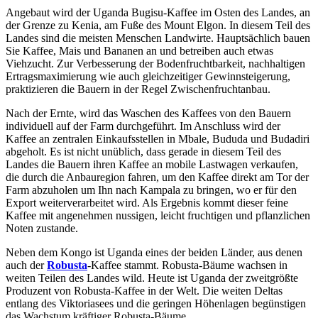
Angebaut wird der Uganda Bugisu-Kaffee im Osten des Landes, an
der Grenze zu Kenia, am Fuße des Mount Elgon. In diesem Teil des
Landes sind die meisten Menschen Landwirte. Hauptsächlich bauen
Sie Kaffee, Mais und Bananen an und betreiben auch etwas
Viehzucht. Zur Verbesserung der Bodenfruchtbarkeit, nachhaltigen
Ertragsmaximierung wie auch gleichzeitiger Gewinnsteigerung,
praktizieren die Bauern in der Regel Zwischenfruchtanbau.
Nach der Ernte, wird das Waschen des Kaffees von den Bauern
individuell auf der Farm durchgeführt. Im Anschluss wird der
Kaffee an zentralen Einkaufsstellen in Mbale, Bududa und Budadiri
abgeholt. Es ist nicht unüblich, dass gerade in diesem Teil des
Landes die Bauern ihren Kaffee an mobile Lastwagen verkaufen,
die durch die Anbauregion fahren, um den Kaffee direkt am Tor der
Farm abzuholen um Ihn nach Kampala zu bringen, wo er für den
Export weiterverarbeitet wird. Als Ergebnis kommt dieser feine
Kaffee mit angenehmen nussigen, leicht fruchtigen und pflanzlichen
Noten zustande.
Neben dem Kongo ist Uganda eines der beiden Länder, aus denen
auch der
Robusta
-Kaffee stammt. Robusta-Bäume wachsen in
weiten Teilen des Landes wild. Heute ist Uganda der zweitgrößte
Produzent von Robusta-Kaffee in der Welt. Die weiten Deltas
entlang des Viktoriasees und die geringen Höhenlagen begünstigen
das Wachstum kräftiger Robusta-Bäume.