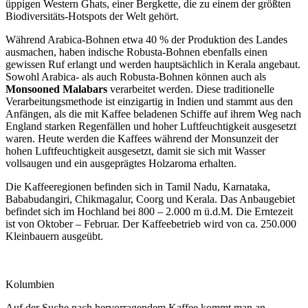
üppigen Western Ghats, einer Bergkette, die zu einem der größten
Biodiversitäts-Hotspots der Welt gehört.
Während Arabica-Bohnen etwa 40 % der Produktion des Landes
ausmachen, haben indische Robusta-Bohnen ebenfalls einen
gewissen Ruf erlangt und werden hauptsächlich in Kerala angebaut.
Sowohl Arabica- als auch Robusta-Bohnen können auch als
Monsooned Malabars
verarbeitet werden. Diese traditionelle
Verarbeitungsmethode ist einzigartig in Indien und stammt aus den
Anfängen, als die mit Kaffee beladenen Schiffe auf ihrem Weg nach
England starken Regenfällen und hoher Luftfeuchtigkeit ausgesetzt
waren. Heute werden die Kaffees während der Monsunzeit der
hohen Luftfeuchtigkeit ausgesetzt, damit sie sich mit Wasser
vollsaugen und ein ausgeprägtes Holzaroma erhalten.
Die Kaffeeregionen befinden sich in Tamil Nadu, Karnataka,
Bababudangiri, Chikmagalur, Coorg und Kerala. Das Anbaugebiet
befindet sich im Hochland bei 800 – 2.000 m ü.d.M. Die Erntezeit
ist von Oktober – Februar. Der Kaffeebetrieb wird von ca. 250.000
Kleinbauern ausgeübt.
Kolumbien
Auf der Suche nach hervorragendem Kaffee kommt man an