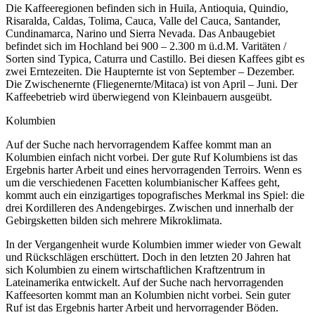
Die Kaffeeregionen befinden sich in Huila, Antioquia, Quindio,
Risaralda, Caldas, Tolima, Cauca, Valle del Cauca, Santander,
Cundinamarca, Narino und Sierra Nevada. Das Anbaugebiet
befindet sich im Hochland bei 900 – 2.300 m ü.d.M. Varitäten /
Sorten sind Typica, Caturra und Castillo. Bei diesen Kaffees gibt es
zwei Erntezeiten. Die Haupternte ist von September – Dezember.
Die Zwischenernte (Fliegenernte/Mitaca) ist von April – Juni. Der
Kaffeebetrieb wird überwiegend von Kleinbauern ausgeübt.
Kolumbien
Auf der Suche nach hervorragendem Kaffee kommt man an
Kolumbien einfach nicht vorbei. Der gute Ruf Kolumbiens ist das
Ergebnis harter Arbeit und eines hervorragenden Terroirs. Wenn es
um die verschiedenen Facetten kolumbianischer Kaffees geht,
kommt auch ein einzigartiges topografisches Merkmal ins Spiel: die
drei Kordilleren des Andengebirges. Zwischen und innerhalb der
Gebirgsketten bilden sich mehrere Mikroklimata.
In der Vergangenheit wurde Kolumbien immer wieder von Gewalt
und Rückschlägen erschüttert. Doch in den letzten 20 Jahren hat
sich Kolumbien zu einem wirtschaftlichen Kraftzentrum in
Lateinamerika entwickelt. Auf der Suche nach hervorragenden
Kaffeesorten kommt man an Kolumbien nicht vorbei. Sein guter
Ruf ist das Ergebnis harter Arbeit und hervorragender Böden.