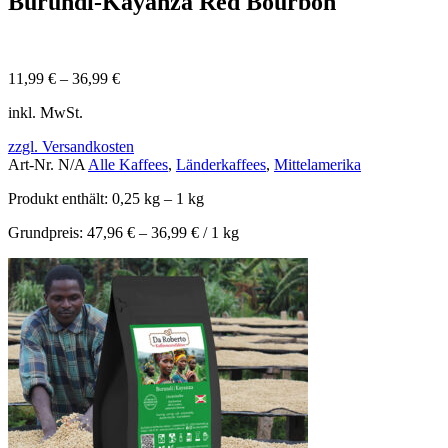
Burundi-Kayanza Red Bourbon
11,99
€
–
36,99
€
inkl. MwSt.
zzgl. Versandkosten
Art-Nr.
N/A
Alle Kaffees
,
Länderkaffees
,
Mittelamerika
Produkt enthält: 0,25
kg
– 1
kg
Grundpreis:
47,96
€
–
36,99
€
/ 1
kg