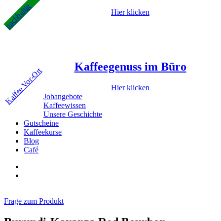
nachhaltig
Hier klicken
Kaffeegenuss im Büro
Kaffee Vor-Ort
Hier klicken
Jobangebote
Kaffeewissen
Unsere Geschichte
Gutscheine
Kaffeekurse
Blog
Café
Frage zum Produkt