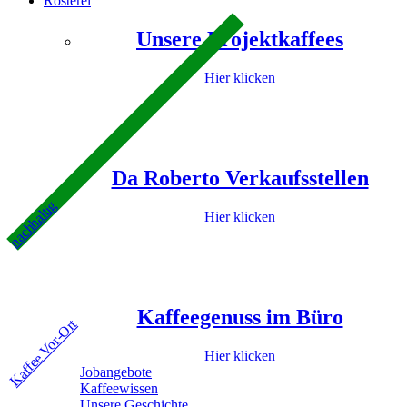
Rösterei
Unsere Projektkaffees
Hier klicken
Da Roberto Verkaufsstellen
nachhaltig
Hier klicken
Kaffeegenuss im Büro
Kaffee Vor-Ort
Hier klicken
Jobangebote
Kaffeewissen
Unsere Geschichte