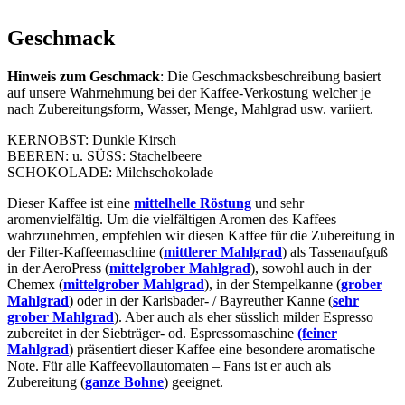
Geschmack
Hinweis zum Geschmack
: Die Geschmacksbeschreibung basiert
auf unsere Wahrnehmung bei der Kaffee-Verkostung welcher je
nach Zubereitungsform, Wasser, Menge, Mahlgrad usw. variiert.
KERNOBST: Dunkle Kirsch
BEEREN: u. SÜSS: Stachelbeere
SCHOKOLADE: Milchschokolade
Dieser Kaffee ist eine
mittelhelle Röstung
und sehr
aromenvielfältig. Um die vielfältigen Aromen des Kaffees
wahrzunehmen, empfehlen wir diesen Kaffee für die Zubereitung in
der Filter-Kaffeemaschine (
mittlerer Mahlgrad
) als Tassenaufguß
in der AeroPress (
mittelgrober Mahlgrad
), sowohl auch in der
Chemex (
mittelgrober Mahlgrad
), in der Stempelkanne (
grober
Mahlgrad
) oder in der Karlsbader- / Bayreuther Kanne (
sehr
grober Mahlgrad
). Aber auch als eher süsslich milder Espresso
zubereitet in der Siebträger- od. Espressomaschine
(feiner
Mahlgrad
) präsentiert dieser Kaffee eine besondere aromatische
Note. Für alle Kaffeevollautomaten – Fans ist er auch als
Zubereitung (
ganze Bohne
) geeignet.