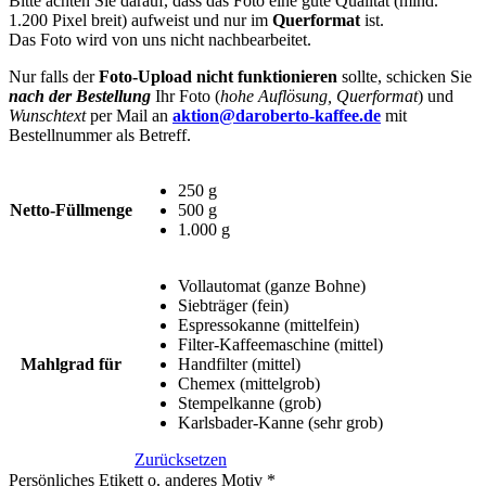
Bitte achten Sie darauf, dass das Foto eine gute Qualität (mind.
1.200 Pixel breit) aufweist und nur im
Querformat
ist.
Das Foto wird von uns nicht nachbearbeitet.
Nur falls der
Foto-Upload nicht funktionieren
sollte, schicken Sie
nach der Bestellung
Ihr Foto (
hohe Auflösung, Querformat
) und
Wunschtext
per Mail an
aktion@daroberto-kaffee.de
mit
Bestellnummer als Betreff.
250 g
Netto-Füllmenge
500 g
1.000 g
Vollautomat (ganze Bohne)
Siebträger (fein)
Espressokanne (mittelfein)
Filter-Kaffeemaschine (mittel)
Mahlgrad für
Handfilter (mittel)
Chemex (mittelgrob)
Stempelkanne (grob)
Karlsbader-Kanne (sehr grob)
Zurücksetzen
Persönliches Etikett o. anderes Motiv
*