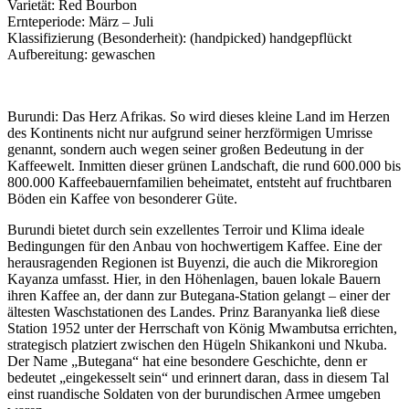
Varietät: Red Bourbon
Ernteperiode: März – Juli
Klassifizierung (Besonderheit): (handpicked) handgepflückt
Aufbereitung: gewaschen
Burundi: Das Herz Afrikas. So wird dieses kleine Land im Herzen
des Kontinents nicht nur aufgrund seiner herzförmigen Umrisse
genannt, sondern auch wegen seiner großen Bedeutung in der
Kaffeewelt. Inmitten dieser grünen Landschaft, die rund 600.000 bis
800.000 Kaffeebauernfamilien beheimatet, entsteht auf fruchtbaren
Böden ein Kaffee von besonderer Güte.
Burundi bietet durch sein exzellentes Terroir und Klima ideale
Bedingungen für den Anbau von hochwertigem Kaffee. Eine der
herausragenden Regionen ist Buyenzi, die auch die Mikroregion
Kayanza umfasst. Hier, in den Höhenlagen, bauen lokale Bauern
ihren Kaffee an, der dann zur Butegana-Station gelangt – einer der
ältesten Waschstationen des Landes. Prinz Baranyanka ließ diese
Station 1952 unter der Herrschaft von König Mwambutsa errichten,
strategisch platziert zwischen den Hügeln Shikankoni und Nkuba.
Der Name „Butegana“ hat eine besondere Geschichte, denn er
bedeutet „eingekesselt sein“ und erinnert daran, dass in diesem Tal
einst ruandische Soldaten von der burundischen Armee umgeben