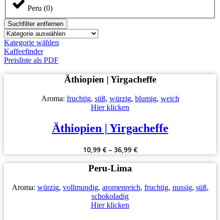
Peru
(
0
)
Suchfilter entfernen
Kategorie wählen
Kaffeefinder
Preisliste als PDF
Äthiopien | Yirgacheffe
Aroma:
fruchtig
,
süß
,
würzig
,
blumig
,
weich
Hier klicken
Äthiopien | Yirgacheffe
10,99
€
–
36,99
€
Peru-Lima
Aroma:
würzig
,
vollmundig
,
aromenreich
,
fruchtig
,
nussig
,
süß
,
schokoladig
Hier klicken