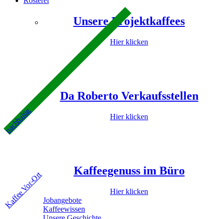
Rösterei
Unsere Projektkaffees
Hier klicken
Da Roberto Verkaufsstellen
nachhaltig
Hier klicken
Kaffeegenuss im Büro
Kaffee Vor-Ort
Hier klicken
Jobangebote
Kaffeewissen
Unsere Geschichte