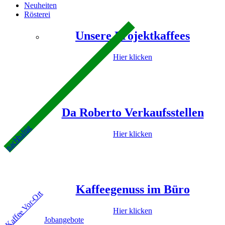
Neuheiten
Rösterei
Unsere Projektkaffees
Hier klicken
Da Roberto Verkaufsstellen
nachhaltig
Hier klicken
Kaffeegenuss im Büro
Kaffee Vor-Ort
Hier klicken
Jobangebote